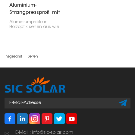
Aluminium-
Strangpressprofil mit
Holzmaserung
Aluminiumprofile in
Holzoptik sehen aus wie
Holz, bieten aber die
Vorteile von Aluminium:
Festigkeit, Langlebigkeit
und geringes Gewicht.
Sie werden häufig im
Bauwesen, im Bauwesen
Insgesamt
1
Seiten
und für die
Inneneinrichtung
verwendet. Sie sind eine
gute Wahl, wenn Sie ein
langlebiges und
pflegeleichtes Material
suchen, im Gegensatz
zu Echtholz.
E-Mail : info@sic-solar.com