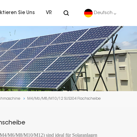
ktieren Sie Uns
VR
Deutsch
English
Deutsch
español
português
chmaschine
M4/M6/M8/M10/12 SUS304 Flachscheibe
Nederlands
العربية
hscheibe
日本語
 (M4/M6/M8/M10/M12) sind ideal für Solaranlagen