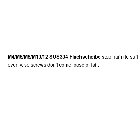
M4/M6/M8/M10/12 SUS304 Flachscheibe
stop harm to su
evenly, so screws don't come loose or fail.