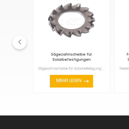
Sägezahnscheibe für
F
Solarbefestigungen
Sägezahnscheibe für Solarbefestigungen is super important for keeping solar panels attached securely...
MEHR LESEN