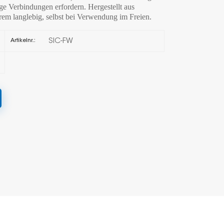
ge Verbindungen erfordern. Hergestellt aus
rem langlebig, selbst bei Verwendung im Freien.
한국의
SIC-FW
Artikelnr.:
Melayu
Tiếng việt