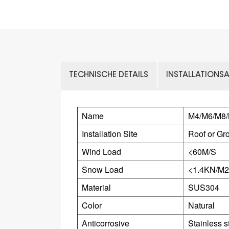
TECHNISCHE DETAILS
INSTALLATIONS
Name
M4/M6/M8/
Installation Site
Roof or Gr
Wind Load
<60M/S
Snow Load
<1.4KN/M2
Material
SUS304
Color
Natural
Anticorrosive
Stainless s