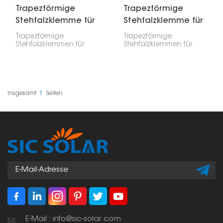
Trapezförmige
Trapezförmige
Stehfalzklemme für
Stehfalzklemme für
Blechdächer
Blechdächer
Trapezförmige
Trapezförmige
Stehfalzklemmen für
Stehfalzklemmen für
Blechdächer dienen der
Blechdächer sind eine
sicheren Befestigung
spezielle
von
Montagelösung für
Solarmontagesystemen
Solarmodule auf
auf trapezförmigen und
trapezförmigen
senkrechten
Stehfalzblechdächern.
Insgesamt
1
Seiten
Metalldächern. Sie
Diese Klemmen bieten
ermöglichen eine
einen stabilen
stabile und schonende
Befestigungspunkt,
Installation von
ohne das Dach zu
Solarmodulen, schützen
durchdringen. Dadurch
das Dach und
bleibt das Dach
gewährleisten die
wasserdicht.
langfristige Stabilität
des Systems.
E-Mail : info@sic-solar.com