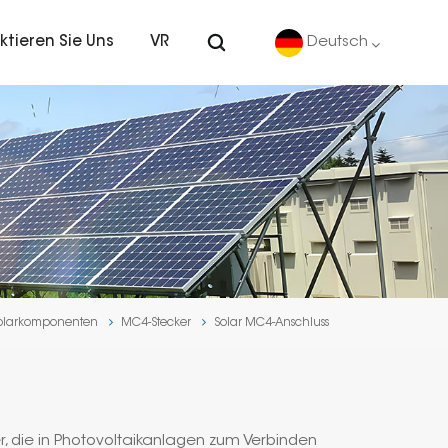
ktieren Sie Uns
VR
Deutsch
English
Deutsch
español
português
olarkomponenten
MC4-Stecker
Solar MC4-Anschluss
Nederlands
العربية
日本語
, die in Photovoltaikanlagen zum Verbinden