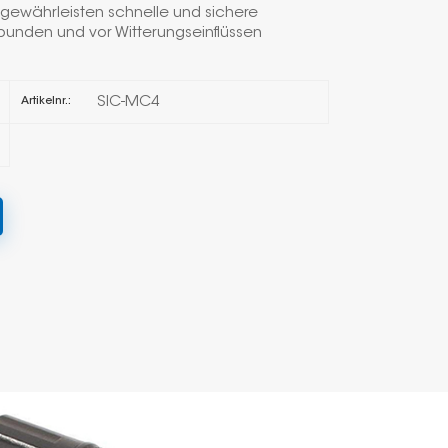
gewährleisten schnelle und sichere
bunden und vor Witterungseinflüssen
한국의
Melayu
SIC-MC4
Artikelnr.:
Tiếng việt