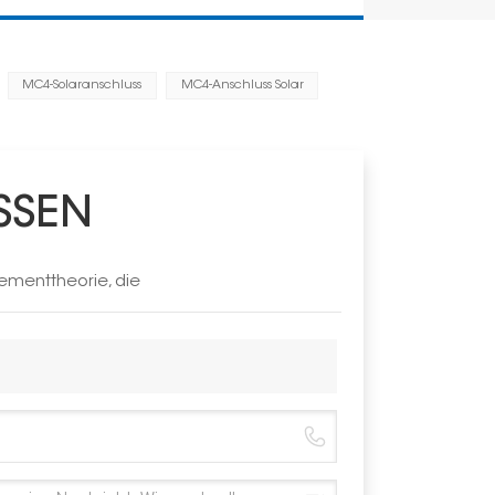
MC4-Solaranschluss
MC4-Anschluss Solar
SSEN
ementtheorie, die