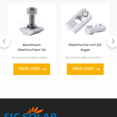
Aluminium-
Gleitmutter mit A2-
Gleitmuttern für
Kugel
Solaranlagen
Aluminium-Gleitmuttern für Solaranlagen sind äußerst nützlich und ein wichtiger Bestandteil der Inst...
Die Gleitmutter mit A2-Kugel ist ein spezielles Bauteil, das häufig in Halterungen und Montagesystem...
MEHR LESEN
MEHR LESEN