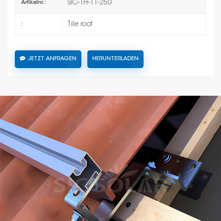
SIC-TH-11-250
Artikelnr.:
Tile roof
:
JETZT ANFRAGEN
HERUNTERLADEN