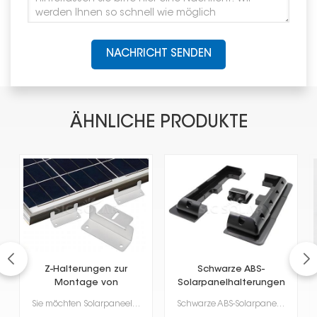
NACHRICHT SENDEN
ÄHNLICHE PRODUKTE
Z-Halterungen zur
Schwarze ABS-
Montage von
Solarpanelhalterungen
Solarmodulen für
für Wohnmobile und
Sie möchten Solarpaneele auf Ihrem Wohnmobil oder Boot anbringen? Dann sind Z-förmige Solarpaneel-Ha...
Schwarze ABS-Solarpanelhalterungen für Wohnmobile und Boote? Sie sind die ideale Lösung, wenn Sie So...
Wohnmobile und
Boote