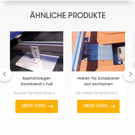
ÄHNLICHE PRODUKTE
Asphaltziegel-
Haken für Solarpanel
Dachblech L Fuß
auf einfachen
Ziegeldächern
Suchen Sie nach einer zuverlässigen Möglichkeit, Solarmodule auf Ihrem Bitumenschindel- oder Komposi...
Der Haken für einfache Ziegeldächer zur Befestigung von Solarmodulen ist ein spezielles Zubehörteil ...
MEHR LESEN
MEHR LESEN