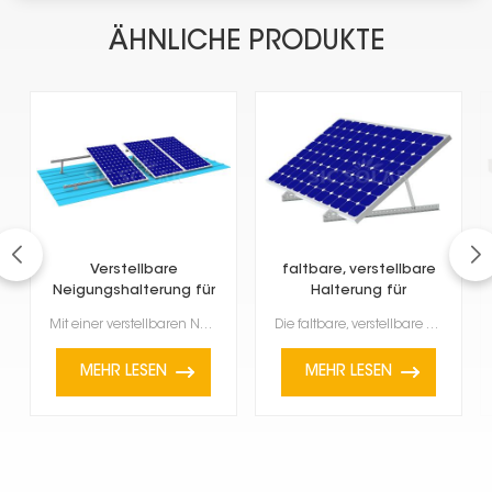
ÄHNLICHE PRODUKTE
Verstellbare
faltbare, verstellbare
Neigungshalterung für
Halterung für
Solarmodule
Solarpanel-Neigung
Mit einer verstellbaren Neigungshalterung für Solarmodule können Sie Ihr Solarmodul in verschiedene ...
Die faltbare, verstellbare Neigungshalterung für Solarpaneele ist eine praktische Möglichkeit, Ihre ...
MEHR LESEN
MEHR LESEN