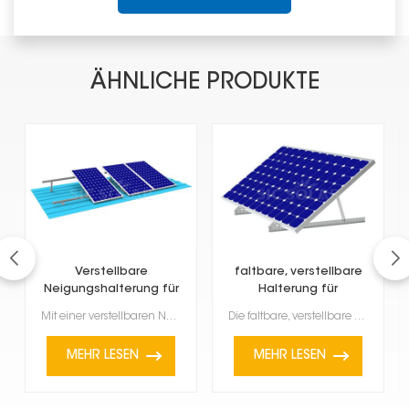
ÄHNLICHE PRODUKTE
Verstellbare
faltbare, verstellbare
Neigungshalterung für
Halterung für
Solarmodule
Solarpanel-Neigung
Mit einer verstellbaren Neigungshalterung für Solarmodule können Sie Ihr Solarmodul in verschiedene ...
Die faltbare, verstellbare Neigungshalterung für Solarpaneele ist eine praktische Möglichkeit, Ihre ...
MEHR LESEN
MEHR LESEN