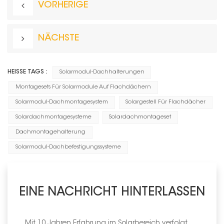
VORHERIGE
NÄCHSTE
HEISSE TAGS :
Solarmodul-Dachhalterungen
Montagesets Für Solarmodule Auf Flachdächern
Solarmodul-Dachmontagesystem
Solargestell Für Flachdächer
Solardachmontagesysteme
Solardachmontageset
Dachmontagehalterung
Solarmodul-Dachbefestigungssysteme
EINE NACHRICHT HINTERLASSEN
Mit 10 Jahren Erfahrung im Solarbereich verfolgt