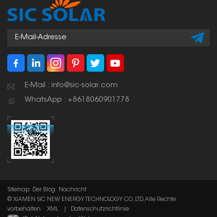
ermöglichen eine
einfache Installation
und Wartung.
E-Mail : info@sic-solar.com
WhatsApp : +8618060901778
Sitemap
Der Blog
Nachricht
© XIAMEN SIC NEW ENERGY TECHNOLOGY CO.,LTD. Alle Rechte
vorbehalten.
XML
|
Datenschutzrichtlinie