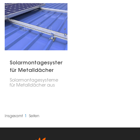
ideale Lösung, wenn Sie
Flachdachziegeln. Diese
Solarpaneele an Ihrem
Haken sind robust, stabil,
Wohnmobil, Boot oder
einfach zu montieren
Camper anbringen
und langlebig – ein
möchten. Hergestellt
unverzichtbarer
aus robustem ABS-
Bestandteil jeder
Kunststoff, sind sie leicht
Solaranlage.
und
witterungsbeständig
sowie rostfrei.
Solarmontagesysteme
für Metalldächer
aus China
Solarmontagesysteme
für Metalldächer aus
China sind weit
verbreitet und bieten
zahlreiche Vorteile für
die Installation von
Solarmodulen auf
Metalldächern. Diese
Insgesamt
1
Seiten
Systeme sind
witterungsbeständig,
bieten stabilen Halt für
die Solarmodule und