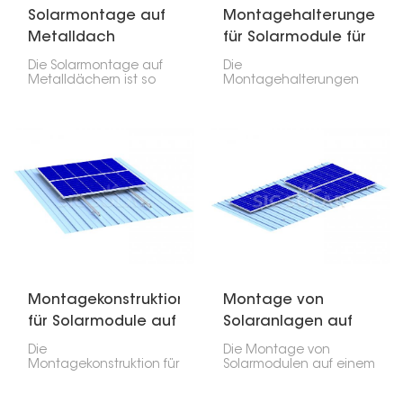
Solarmontage auf
Montagehalterungen
Metalldach
für Solarmodule für
Metalldächer
Die Solarmontage auf
Die
Metalldächern ist so
Montagehalterungen
konzipiert, dass sie
für Solarmodule auf
Sicherheit, Langlebigkeit
Metalldächern wurden
und Kosteneffizienz bei
entwickelt und bieten
der Anbringung von
eine robuste, langlebige
Photovoltaikmodulen
und zuverlässige
auf jeder Art von
Lösung zur Befestigung
Metalldach bietet –
von
egal ob Well-, Trapez-
Photovoltaikmodulen
oder Stehfalzprofil.
auf allen Arten von
Metalldächern. Das
Produkt ermöglicht eine
einfache Installation
ohne Beschädigung
des Daches.
Montagekonstruktion
Montage von
für Solarmodule auf
Solaranlagen auf
Metalldach
einem Metalldach
Die
Die Montage von
Montagekonstruktion für
Solarmodulen auf einem
Solarmodule auf
Metalldach zählt zu
Metalldächern wird aus
den langlebigsten und