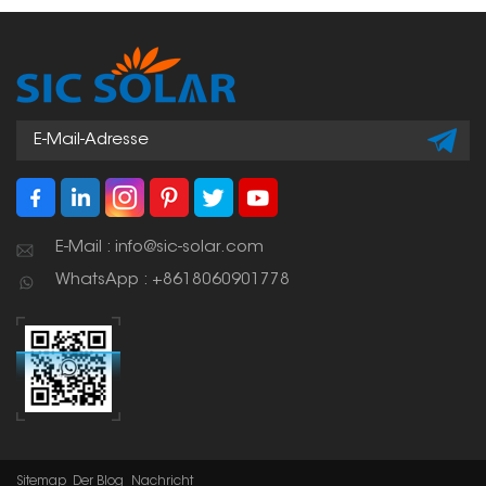
witterungsbeständig,
einen stabilen
bieten stabilen Halt für
Befestigungspunkt,
die Solarmodule und
ohne das Dach zu
ermöglichen eine
durchdringen. Dadurch
einfache Installation
bleibt das Dach
und Wartung.
wasserdicht.
E-Mail : info@sic-solar.com
WhatsApp : +8618060901778
Sitemap
Der Blog
Nachricht