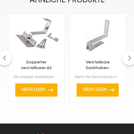
ÄHNLICHE PRODUKTE
Doppelter
Verstellbare
verstellbarer A2
Dachhaken-
Solardachhaken
Solarhalterungen aus
Der doppelt verstellbare A2-Solar-Dachhaken dient der einfachen Montage von Solarmodulen auf Dächern...
Wenn Sie Solarmodule installieren, sind diese verstellbaren Aluminium-Dachhaken-Solarhalterungen ein...
Aluminium
MEHR LESEN
MEHR LESEN