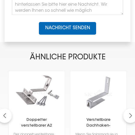
NACHRICHT SENDEN
ÄHNLICHE PRODUKTE
Doppelter
Verstellbare
verstellbarer A2
Dachhaken-
Solardachhaken
Solarhalterungen aus
Der doppelt verstellbare A2-Solar-Dachhaken dient der einfachen Montage von Solarmodulen auf Dächern...
Wenn Sie Solarmodule installieren, sind diese verstellbaren Aluminium-Dachhaken-Solarhalterungen ein...