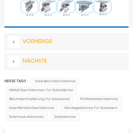
VORHERIGE
NÄCHSTE
HEISSE TAGS :
Solar-Blechdachklemme
Metall-Dachklemmen Für Solardächer
Blechdachhalterung Für Solarpanel
PV-Metalldachklemme
Solar-Stehfalz-Dachklemme
Montageklemme Für Solardach
Solarmodulklemmen
Solarklemme