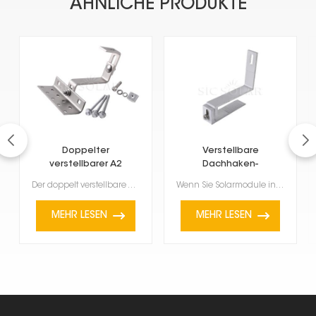
ÄHNLICHE PRODUKTE
Doppelter
Verstellbare
verstellbarer A2
Dachhaken-
Solardachhaken
Solarhalterungen aus
Der doppelt verstellbare A2-Solar-Dachhaken dient der einfachen Montage von Solarmodulen auf Dächern...
Wenn Sie Solarmodule installieren, sind diese verstellbaren Aluminium-Dachhaken-Solarhalterungen ein...
Aluminium
MEHR LESEN
MEHR LESEN