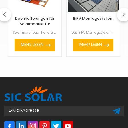
Dachhalterungen für
BiPV-Montagesystem
Solarmodule für
Ziegeldächer
Solarmodul-Dachhalterungen für Ziegeldächer sind Systeme zur Befestigung von Solarmodulen auf Ziegel...
Das BIPV-Montagesystem verbindet architektonische Komponenten mit Solarenergie und ersetzt oder ergä...
MEHR LESEN
MEHR LESEN