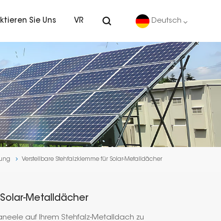
ktieren Sie Uns
VR
Deutsch
English
Deutsch
español
português
rung
Verstellbare Stehfalzklemme für Solar-Metalldächer
Nederlands
العربية
 Solar-Metalldächer
日本語
aneele auf Ihrem Stehfalz-Metalldach zu