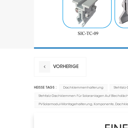
VORHERIGE
HEISSE TAGS :
Dachklemmenhalterung
Stehfalz
Stehfalz-Dachklemmen Für Solaranlagen Auf Blechdäc
PV-Solarmodul-Montagehalterung, Komponente, Dachk