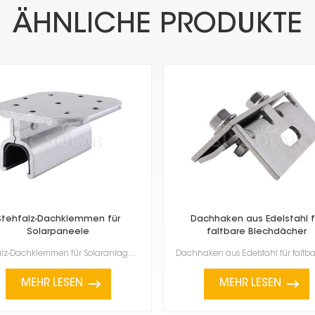
ÄHNLICHE PRODUKTE
Stehfalz-Dachklemmen für
Dachhaken aus Edelstahl f
Solarpaneele
faltbare Blechdächer
Stehfalz-Dachklemmen für Solaranlagen sind speziell für die Befestigung von Solarmodulen auf Metalld...
MEHR LESEN
MEHR LESEN