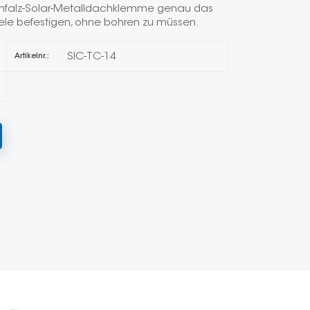
tehfalz-Solar-Metalldachklemme genau das
neele befestigen, ohne bohren zu müssen.
한국의
SIC-TC-14
Artikelnr.:
Melayu
Tiếng việt