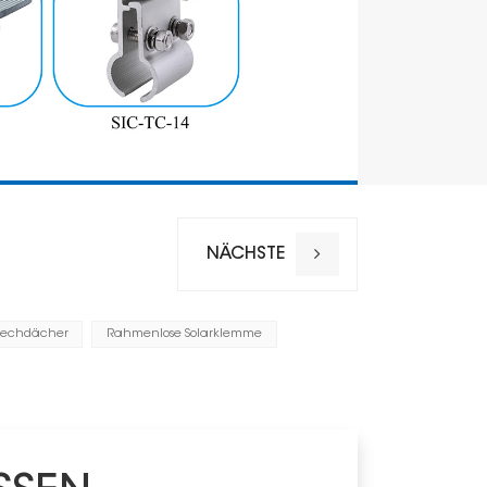
NÄCHSTE
lechdächer
Rahmenlose Solarklemme
Installation
Windlast
Schneelas
Material