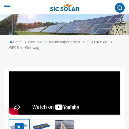
Heim
Produkte
Solarkomponenten
GFK-Laufsteg
GFK-Solar-Gehweg