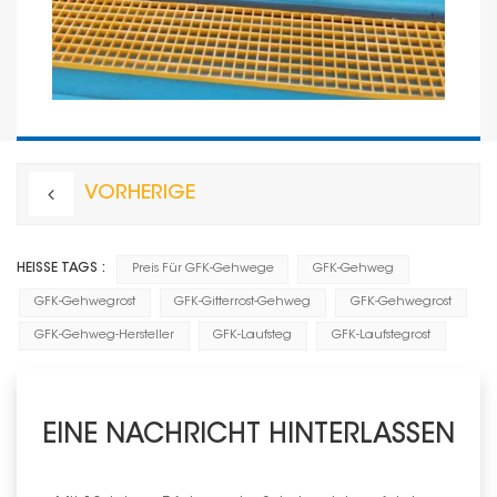
VORHERIGE
HEISSE TAGS :
Preis Für GFK-Gehwege
GFK-Gehweg
GFK-Gehwegrost
GFK-Gitterrost-Gehweg
GFK-Gehwegrost
GFK-Gehweg-Hersteller
GFK-Laufsteg
GFK-Laufstegrost
EINE NACHRICHT HINTERLASSEN