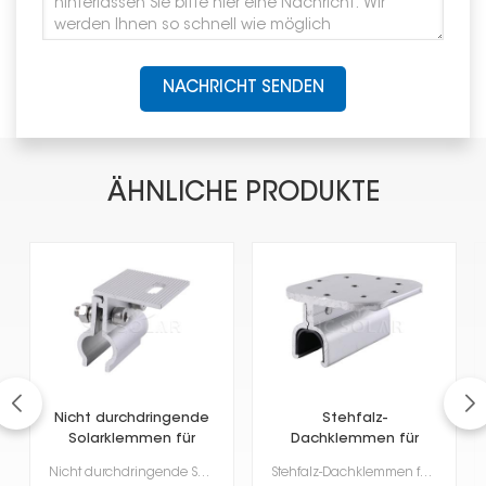
NACHRICHT SENDEN
ÄHNLICHE PRODUKTE
Nicht durchdringende
Stehfalz-
Solarklemmen für
Dachklemmen für
Metalldächer
Solarpaneele
Nicht durchdringende Solarklemmen für Metalldächer Diese Klemmen sind eine clevere Möglichkeit, Sola...
Stehfalz-Dachklemmen für Solaranlagen sind speziell für die Befestigung von Solarmodulen auf Metalld...