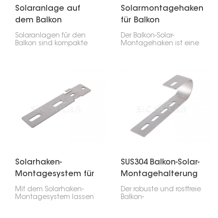
Solaranlage auf
Solarmontagehaken
dem Balkon
für Balkon
Solaranlagen für den
Der Balkon-Solar-
Balkon sind kompakte
Montagehaken ist eine
Photovoltaik-
spezielle Vorrichtung zur
Installationen, die
Befestigung von
speziell für
Solarmodulen an
Stadtbewohner
Balkongeländern oder -
entwickelt wurden, um
wänden. Er ermöglicht
die Kraft der Sonne
die Installation von
auch auf kleinem Raum
Solarmodulen auch bei
zu nutzen. Sie bieten
beengten
eine umweltfreundliche
Platzverhältnissen,
Lösung, mit der Sie Ihre
beispielsweise in
Stromkosten und Ihren
Städten oder
CO₂-Fußabdruck
Wohnungen.
reduzieren können.
Solarhaken-
SUS304 Balkon-Solar-
Montagesystem für
Montagehalterung
Balkon
Haken
Mit dem Solarhaken-
Der robuste und rostfreie
Montagesystem lassen
Balkon-
sich Solarmodule an
Solarhalterungshaken
Balkongeländern oder
aus SUS304 ist ideal für