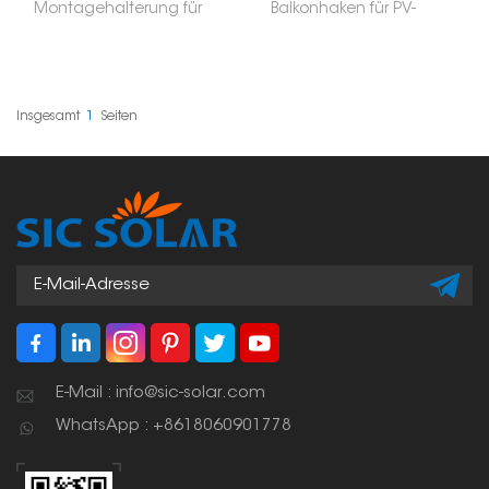
Montagehalterung für
Balkonhaken für PV-
Balkone ist eine
Module dient zur
praktische und
Befestigung von
innovative Möglichkeit,
Solarmodulen an
Solarmodule auf
Balkongeländern oder
Balkonen zu installieren.
anderen ebenen
Sie bietet eine sichere
Flächen. Er ist eine gute
Insgesamt
1
Seiten
und platzsparende
Wahl für Privathaushalte
Option zur Nutzung von
und Unternehmen,
Solarenergie in Städten.
wenn die Installation
Die Halterung wird an
von Solarmodulen auf
Balkongeländern oder -
dem Dach nicht
konstruktionen befestigt
möglich ist.
und ermöglicht so die
Erzeugung sauberer
Energie ohne
Dachfläche.
E-Mail : info@sic-solar.com
WhatsApp : +8618060901778