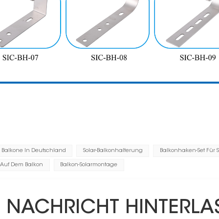
 Balkone In Deutschland
Solar-Balkonhalterung
Balkonhaken-Set Für 
 Auf Dem Balkon
Balkon-Solarmontage
E NACHRICHT HINTERLA