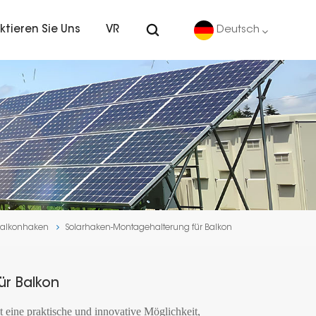
ktieren Sie Uns
VR
Deutsch
English
Deutsch
español
português
Balkonhaken
Solarhaken-Montagehalterung für Balkon
Nederlands
العربية
ür Balkon
日本語
 eine praktische und innovative Möglichkeit,