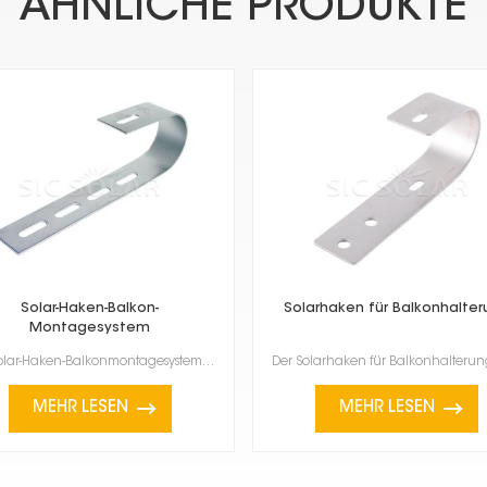
ÄHNLICHE PRODUKTE
Solar-Haken-Balkon-
Solarhaken für Balkonhalte
Montagesystem
Das Solar-Haken-Balkonmontagesystem ist eine spezielle Vorrichtung zur Installation von Solarmodulen...
MEHR LESEN
MEHR LESEN