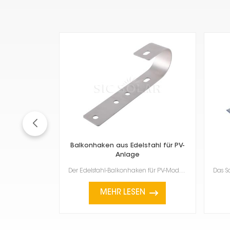
Balkonhaken aus Edelstahl für PV-
Anlage
Der Edelstahl-Balkonhaken für PV-Module dient zur Befestigung von Solarmodulen an Balkongeländern od...
MEHR LESEN