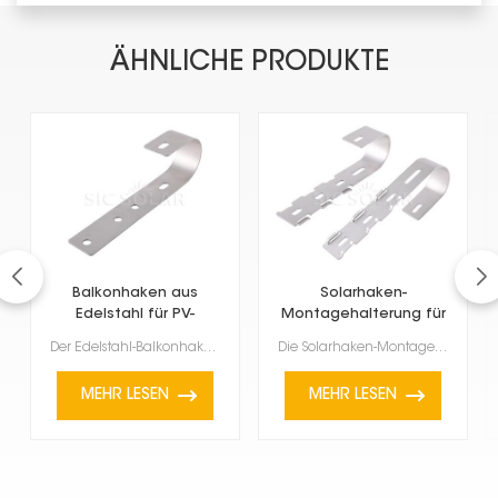
ÄHNLICHE PRODUKTE
Balkonhaken aus
Solarhaken-
Edelstahl für PV-
Montagehalterung für
Anlage
Balkon
Der Edelstahl-Balkonhaken für PV-Module dient zur Befestigung von Solarmodulen an Balkongeländern od...
Die Solarhaken-Montagehalterung für Balkone ist eine praktische und innovative Möglichkeit, Solarmod...
MEHR LESEN
MEHR LESEN