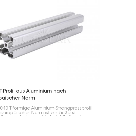
standsfähigkeit gegenüber starken
n, Schneefällen und
eraturschwankungen.
T-Profil aus Aluminium nach
päischer Norm
040 T-förmige Aluminium-Strangpressprofil
europäischer Norm ist ein äußerst
itiges und robustes Material. Es findet
g Verwendung in Anwendungen wie
modulhalterungen, Industrierahmen und
hiedenen modularen Konstruktionen.