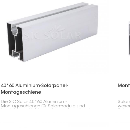
Befes
40*60 Aluminium-Solarpanel-
Mont
Montageschiene
Die SIC Solar 40*60 Aluminium-
Solar
Montageschienen für Solarmodule sind
wesen
langlebig und leistungsstark und ermöglichen
Solar
eine sicherere und einfachere Installation von
Befes
Solarmodulen für verschiedene Projekte. Ihre
Boden
hohe Qualität und Kompatibilität machen sie zu
Schie
einer beliebten Wahl unter Solarprofis.
Modul