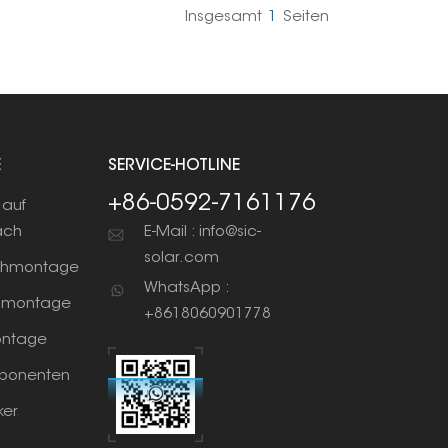
Insgesamt
1
Seiten
E
SERVICE-HOTLINE
+86-0592-7161176
auf
ach
E-Mail : info@sic-
solar.com
chmontage
WhatsApp :
nmontage
+8618060901778
ntage
ponenten
ker