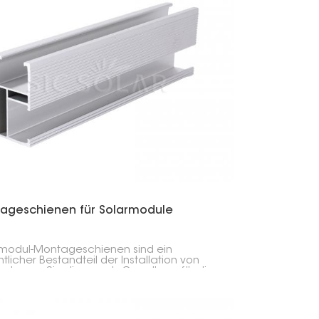
tigung der Module.
ageschienen für Solarmodule
modul-Montageschienen sind ein
tlicher Bestandteil der Installation von
anlagen. Sie dienen als Grundlage für die
tigung der Solarmodule auf Dächern, dem
 oder anderen gewünschten Orten. Die
nen gewährleisten einen sicheren Halt der
e, eine korrekte Ausrichtung und