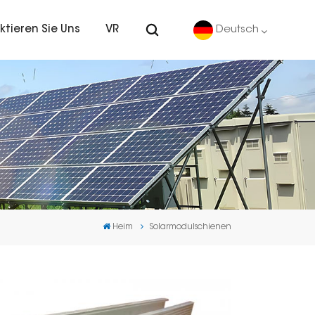
ktieren Sie Uns
VR
Deutsch
English
Deutsch
español
português
Heim
Solarmodulschienen
Nederlands
العربية
日本語