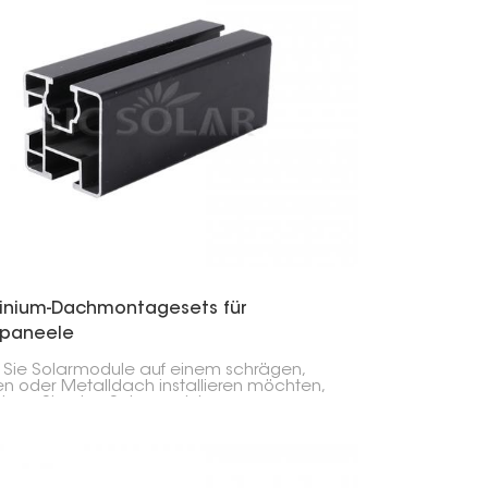
inium-Dachmontagesets für
rpaneele
Sie Solarmodule auf einem schrägen,
en oder Metalldach installieren möchten,
igen Sie eine Solarmodul-
ontageschiene aus Aluminium. Diese
nen sind robust, einfach zu montieren und
llen Arten von Solaranlagen kompatibel.