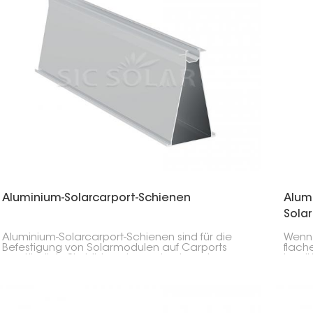
Aluminium-Solarcarport-Schienen
Alum
Sola
Aluminium-Solarcarport-Schienen sind für die
Wenn 
Befestigung von Solarmodulen auf Carports
flach
unerlässlich. Sie bilden einen robusten, aber
benöt
leichten Rahmen, der alles sicher an seinem
Dachm
Platz hält und nicht rostet.
Schie
mit a