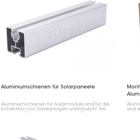
Aluminiumschienen für Solarpaneele
Mont
Alum
Aluminiumschienen für Solarmodule sind für die
Alumi
Installation von Solaranlagen unerlässlich! Sie
sind 
halten die Module sicher an ihrem Platz und
siche
schützen sie. Sie sind langlebig, leicht und
oder 
rostfrei.
stabi
vonst