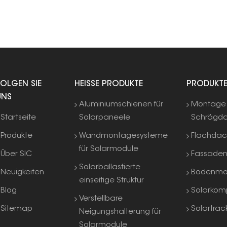
auch Flachdachflächen eingesetzt zu werden.
FOLGEN SIE
HEISSE PRODUKTE
PRODUKT
UNS
Aluminiumschienen für
Montage 
Startseite
Solarpaneele
Schrägd
Produkte
Wandmontagesysteme
Flachda
für Solarmodule
Über SIC
Fassade
Solarballastierte
Neuigkeiten
Bodenmo
einseitige Struktur
Blog
Solarkom
Verstellbare
Sitemap
Solartrac
Neigungshalterung für
Solarmodule