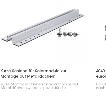
Wider
Winde
Temp
Kurze Schiene für Solarmodule zur
4040 
Montage auf Metalldächern
euro
Kurze Montageschienen für Solarmodule auf
Das 4
Metalldächern wurden speziell für die
nach 
Installation von Solarmodulen auf
vielse
Metalldächern entwickelt. Sie ermöglichen eine
häufi
sichere und effiziente Montage und sind flexibel
Solar
genug, um auf allen gängigen
versc
Metalldachformen wie Wellblech, Stehfalz oder