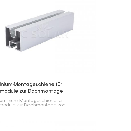
inium-Montageschiene für
rmodule zur Dachmontage
luminium-Montageschiene für
rmodule zur Dachmontage von
voltaikanlagen ist ein wichtiger Bestandteil
olarsystemen und dient der sicheren
tigung der Module. Diese Schienen bilden
asis der Solaranlage und bieten einen
len und zuverlässigen Rahmen zur