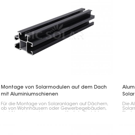
Montage von Solarmodulen auf dem Dach
Alum
mit Aluminiumschienen
Sola
Für die Montage von Solaranlagen auf Dächern,
Die A
ob von Wohnhäusern oder Gewerbegebäuden,
Sola
sind Aluminiumschienen unerlässlich. Sie bilden
Photo
die stabile Basis, die alle Komponenten sicher
von S
an ihrem Platz hält. Die Schienen sind robust,
Befes
leicht und rostfrei, sodass Ihre Solarmodule
die B
jahrelang fest sitzen.
stabi