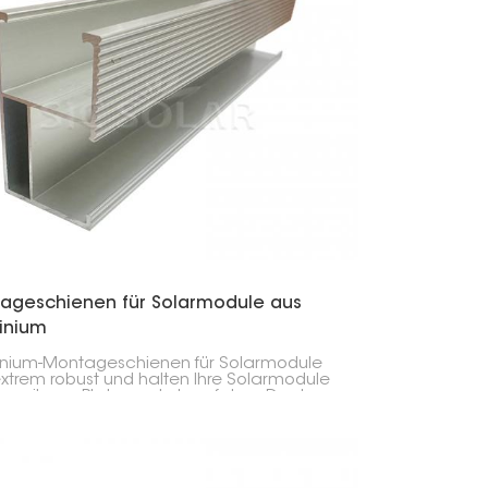
한국의
Melayu
Tiếng việt
ageschienen für Solarmodule aus
inium
nium-Montageschienen für Solarmodule
extrem robust und halten Ihre Solarmodule
r an ihrem Platz, egal ob auf dem Dach
am Boden. Sie sind leicht und dennoch
l, sodass die Montage schnell und einfach
atten geht.