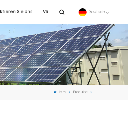
ktieren Sie Uns
VR
Deutsch
English
Deutsch
español
português
Heim
Produkte
Nederlands
العربية
日本語