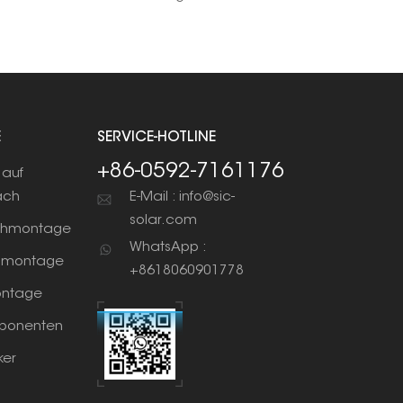
E
SERVICE-HOTLINE
+86-0592-7161176
auf
ach
E-Mail : info@sic-
solar.com
chmontage
WhatsApp :
nmontage
+8618060901778
ntage
ponenten
ker