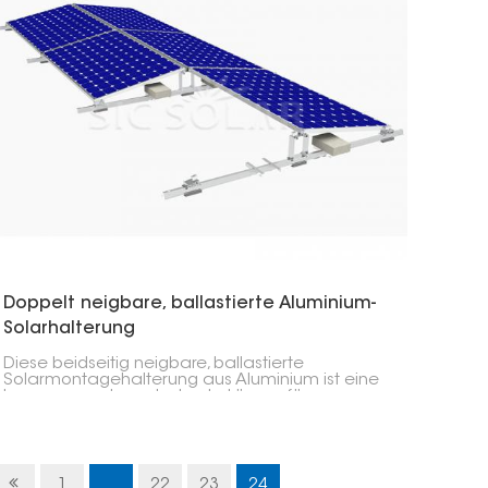
Doppelt neigbare, ballastierte Aluminium-
Solarhalterung
Diese beidseitig neigbare, ballastierte
Solarmontagehalterung aus Aluminium ist eine
hervorragende und robuste Lösung für
Solaranlagen, insbesondere für Unternehmen,
die ihre Energieausbeute maximieren möchten.
Durch die Neigung wird die Sonneneinstrahlung
optimal genutzt.
1
...
22
23
24