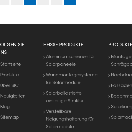
FOLGEN SIE
HEISSE PRODUKTE
PRODUKT
UNS
Aluminiumschienen für
Montage 
Startseite
Solarpaneele
Schrägd
Produkte
Wandmontagesysteme
Flachda
für Solarmodule
Über SIC
Fassade
Solarballastierte
Neuigkeiten
Bodenmo
einseitige Struktur
Blog
Solarkom
Verstellbare
Sitemap
Solartrac
Neigungshalterung für
Solarmodule