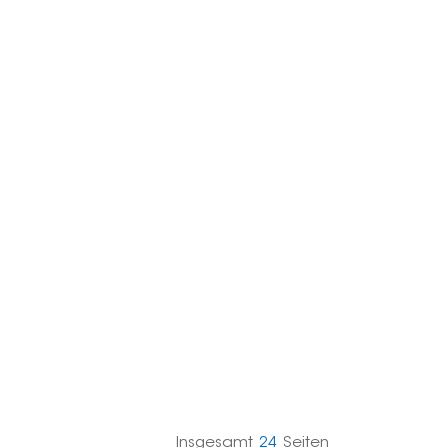
한국의
Melayu
Tiếng việt
Insgesamt
24
Seiten