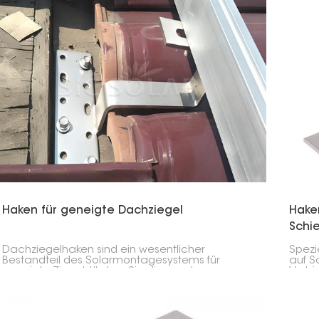
Haken für geneigte Dachziegel
Hake
Schi
Dachziegelhaken sind ein wesentlicher
Spezi
Bestandteil des Solarmontagesystems für
auf S
geneigte Ziegeldächer. Sie dienen der
Verbi
Befestigung der Solarmontageschienen an der
gleich
Dachkonstruktion und gewährleisten gleichzeitig,
dass die Ziegel nicht beschädigt werden und
die Dachabdichtung nicht beeinträchtigt wird.