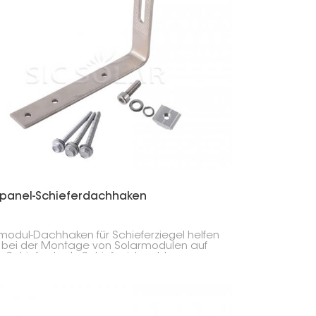
한국의
Melayu
Tiếng việt
rpanel-Schieferdachhaken
modul-Dachhaken für Schieferziegel helfen
 bei der Montage von Solarmodulen auf
 Schieferdach. Schiefer ist recht
ndlich, daher ist Vorsicht geboten! Diese
 bieten Ihren Modulen einen stabilen und
ren Halt, ohne Ihr Dach zu beschädigen. Im
satz zu herkömmlichen Dächern, auf
 die Module einfacher zu montieren sind,