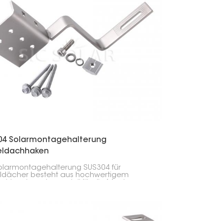
dert Schiefer etwas mehr Sorgfalt.
04 Solarmontagehalterung
eldachhaken
olarmontagehalterung SUS304 für
ldächer besteht aus hochwertigem
tahl und wurde speziell für die Montage
olarmodulen auf Ziegeldächern
kelt. Sie ist langlebig und
rungsbeständig und sorgt für einen
ren Halt der Module, ohne das Dach zu
hädigen.