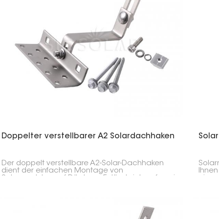
Doppelter verstellbarer A2 Solardachhaken
Sola
Der doppelt verstellbare A2-Solar-Dachhaken
Solar
dient der einfachen Montage von
Ihnen
Solarmodulen auf Dächern. Er lässt sich auf zwei
einem
Arten verstellen und somit problemlos im
empfi
richtigen Winkel anbringen.
Haken
siche
Gegen
denen