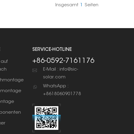
Insgesamt
1
Seiten
E
SERVICE-HOTLINE
+86-0592-7161176
auf
ach
E-Mail : info@sic-
solar.com
chmontage
WhatsApp :
nmontage
+8618060901778
ntage
ponenten
ker