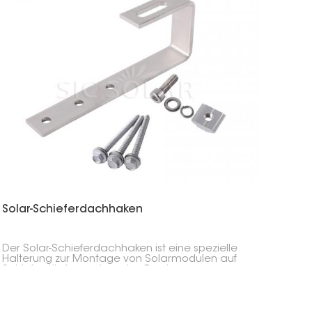
Solar-Schieferdachhaken
Der Solar-Schieferdachhaken ist eine spezielle
Halterung zur Montage von Solarmodulen auf
Schieferdächern, ohne das Dach zu
beschädigen. Da er aus hochwertigem
Edelstahl SUS304 gefertigt ist, ist er äußerst
robust, langlebig und rostfrei – ideal für den
jahrelangen Einsatz im Außenbereich.