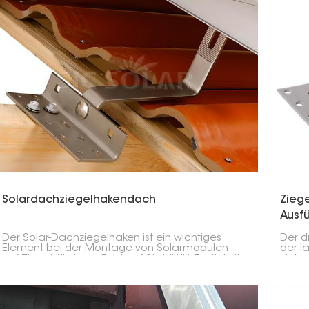
Solardachziegelhakendach
Ziege
Ausf
Der Solar-Dachziegelhaken ist ein wichtiges
Der d
Element bei der Montage von Solarmodulen
der l
auf Ziegeldächern. Er ist auf Stabilität, Festigkeit
viels
und Eignung ausgelegt und ermöglicht eine
Solar
sichere Befestigung, ohne die Dachkonstruktion
spezie
zu beeinträchtigen.
in vie
versc