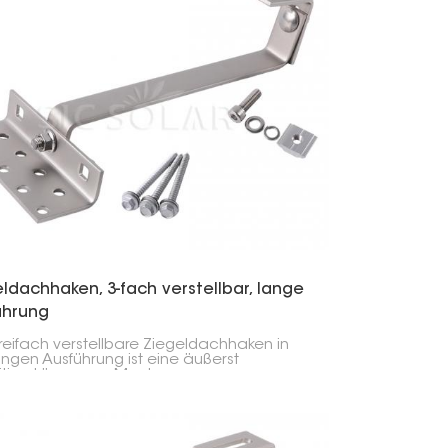
ldachhaken, 3-fach verstellbar, lange
ührung
reifach verstellbare Ziegeldachhaken in
angen Ausführung ist eine äußerst
eitige Lösung zur Montage von
modulen auf Ziegeldächern. Dieser
lle Haken ist extrem flexibel und lässt sich
len Bereichen verstellen, sodass er sich für
hiedene Dacharten und Ziegel eignet.