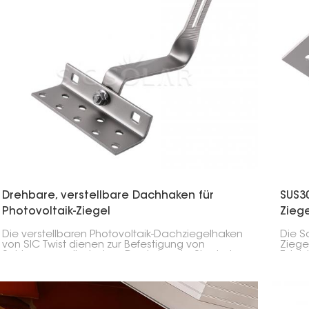
erfor
Drehbare, verstellbare Dachhaken für
SUS3
Photovoltaik-Ziegel
Zieg
Die verstellbaren Photovoltaik-Dachziegelhaken
Die S
von SIC Twist dienen zur Befestigung von
Ziege
Schienen an römischen Dachziegeln. Sie sind
Edels
aus Edelstahl gefertigt, korrosionsbeständig und
von S
haben eine Lebensdauer von 10 bis 25 Jahren.
entwic
witte
siche
besc