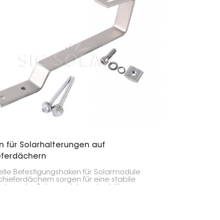
n für Solarhalterungen auf
eferdächern
elle Befestigungshaken für Solarmodule
chieferdächern sorgen für eine stabile
ndung der Solarmodule und schützen
zeitig Ihr Dach.