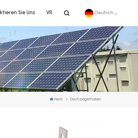
ktieren Sie Uns
VR
Deutsch
English
Deutsch
español
português
Heim
Dachziegelhaken
Nederlands
العربية
日本語