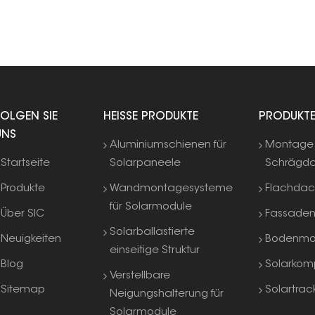
FOLGEN SIE
HEISSE PRODUKTE
PRODUKT
UNS
Aluminiumschienen für
Montage 
Startseite
Solarpaneele
Schrägd
Produkte
Wandmontagesysteme
Flachda
für Solarmodule
Über SIC
Fassade
Solarballastierte
Neuigkeiten
Bodenmo
einseitige Struktur
Blog
Solarkom
Verstellbare
Sitemap
Solartrac
Neigungshalterung für
Solarmodule