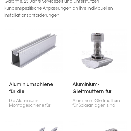
Garantie, 25 Jahre Servicezeit und unterstützen
kundenspezifische Anpassungen an Ihre individuellen
Installationsanforderungen.
Aluminiumschiene
Aluminium-
für die
Gleitmuttern für
bodenmontierte
Solaranlagen
Die Aluminium-
Aluminium-Gleitmuttern
Montage von
Montageschiene für
für Solaranlagen sind
bodenmontierte
äußerst nützlich und ein
Solarmodulen
Solarmodule ist ein
wichtiger Bestandteil
robustes, leichtes und
der Installation von
zuverlässiges Bauteil,
Solarmodulen. Sie
das Solarmodule sicher
gewährleisten eine