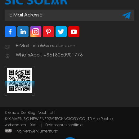
E-Mail : info@sic-solar.com
WhatsApp : +8618060901778
Sitemap
Der Blog
Nachricht
© XIAMEN SIC NEW ENERGY TECHNOLOGY CO.,LTD. Alle Rechte
vorbehalten.
XML
|
Datenschutzrichtlinie
IPv6 Netzwerk unterstützt