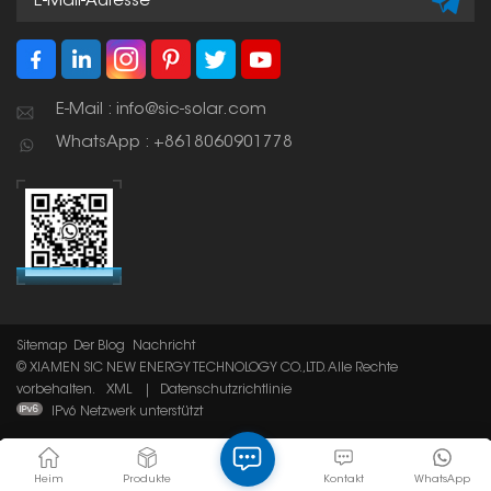
E-Mail : info@sic-solar.com
WhatsApp : +8618060901778
Sitemap
Der Blog
Nachricht
© XIAMEN SIC NEW ENERGY TECHNOLOGY CO.,LTD. Alle Rechte
vorbehalten.
XML
|
Datenschutzrichtlinie
IPv6 Netzwerk unterstützt
Heim
Produkte
Kontakt
WhatsApp