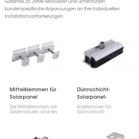
Garantie, 25 Jahre Servicezeit und unterstützen
kundenspezifische Anpassungen an Ihre individuellen
Installationsanforderungen.
Mittelklemmen für
Dünnschicht-
Solarpanel
Solarpanel-
Endklemme
Die Mittelklemmen von
Endklemmen für
Solarmodulen sind ein
Dünnschicht-
wesentlicher Bestandteil
Solarmodule erfreuen
einer Solaranlage. Sie
sich zunehmender
fixieren die Solarmodule
Beliebtheit, da sie leicht
auf den
und flexibel sind und
Montageschienen und
sich für bestimmte