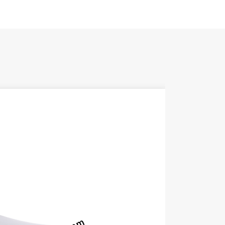
1️⃣ Zuerst s
Öffnungen.
2️⃣ Als Näc
3️⃣ Drücken 
4️⃣ Überprüf
5️⃣ Zum Sch