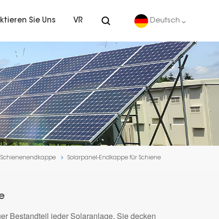
ktieren Sie Uns
VR
Deutsch
English
Deutsch
español
português
Schienenendkappe
Solarpanel-Endkappe für Schiene
Nederlands
العربية
e
er Bestandteil jeder Solaranlage. Sie decken
日本語