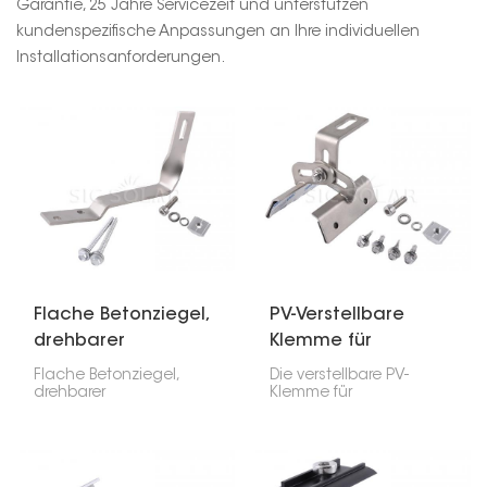
Garantie, 25 Jahre Servicezeit und unterstützen
kundenspezifische Anpassungen an Ihre individuellen
Installationsanforderungen.
Flache Betonziegel,
PV-Verstellbare
drehbarer
Klemme für
Solardachhaken
trapezförmiges
Flache Betonziegel,
Die verstellbare PV-
Metalldach
drehbarer
Klemme für
Solardachhaken Es
trapezförmige
handelt sich um ein
Metalldächer bietet
Montageelement zur
eine zuverlässige
Befestigung von
Möglichkeit zur
Photovoltaikanlagen
Montage von