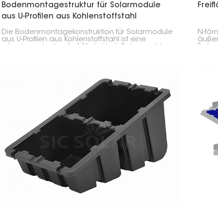
Bodenmontagestruktur für Solarmodule
Frei
aus U-Profilen aus Kohlenstoffstahl
Die Bodenmontagekonstruktion für Solarmodule
N-för
aus U-Profilen aus Kohlenstoffstahl ist eine
äußers
robuste und schnelle Möglichkeit, Solarmodule
Befes
am Boden zu befestigen. Dank ihrer Konstruktion
sind 
aus U-Profilen aus Stahl ist sie widerstandsfähig
Witte
genug für große Solarparks, Geschäfte oder
daher
landwirtschaftliche Betriebe.
Solar