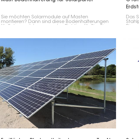
Erds
Sie möchten Solarmodule auf Masten
Das S
montieren? Dann sind diese Bodenhalterungen
Stahl
für Solarmodule genau das Richtige für Sie. Sie
Diese
eignen sich ideal für Orte mit wenig Platz, wie z.
die M
B. Bauernhöfe oder abgelegene Gebiete.
funkt
C-för
für d