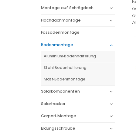
B
Montage auf Schrägdach
o
a
Flachdachmontage
A
Fassadenmontage
Bodenmontage
Aluminium-Bodenhalterung
Stahl-Bodenhalterung
Mast-Bodenmontage
Solarkomponenten
Solartracker
Carport-Montage
Erdungsschraube