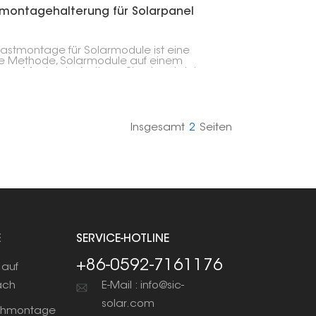
montagehalterung für Solarpanel
astmontage für Solarmodule ist eine
le Methode, Solarmodule auf einem
lnen Mast zu befestigen. Sie eignet sich
rragend, wenn wenig Dachfläche zur
gung steht, der Untergrund uneben ist oder
Montage der Module auf dem Boden nicht
h ist.
Insgesamt
2
Seiten
E
SERVICE-HOTLINE
+86-0592-7161176
auf
ach
E-Mail : info@sic-
solar.com
chmontage