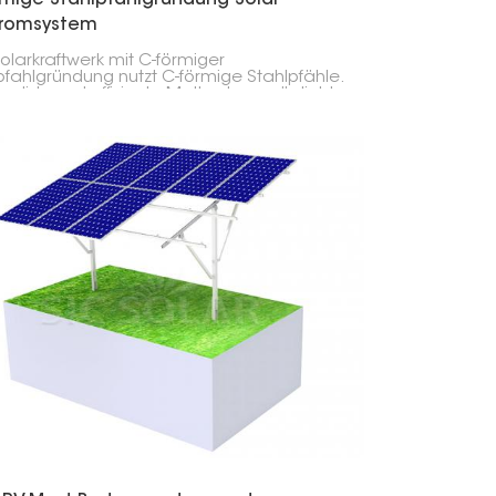
tromsystem
olarkraftwerk mit C-förmiger
pfahlgründung nutzt C-förmige Stahlpfähle.
 solide und effiziente Methode ermöglicht
ontage großer Solaranlagen und
ioniert auch auf schwierigem Gelände. Die
migen Stahlpfähle bilden eine stabile Basis
ie Solarmodule.