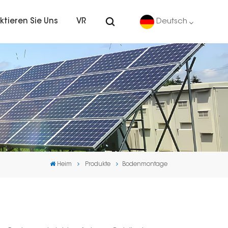
ktieren Sie Uns
VR
Deutsch
English
Deutsch
español
português
Heim
Produkte
Bodenmontage
Nederlands
العربية
日本語