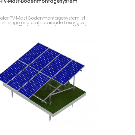
r-PV-Mast-Bodenmontagesystem
olar-PV-Mast-Bodenmontagesystem ist
vielseitige und platzsparende Lösung zur
ge von Photovoltaikmodulen auf Masten.
s Montagesystem eignet sich besonders
ebiete mit begrenztem Platzangebot oder
erigen Installationsbedingungen, wie z. B.
iche Gebiete, abgelegene
nabhängige Anlagen, landwirtschaftliche
en oder unebenes Gelände.