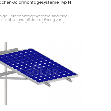
flächen-Solarmontagesysteme Typ N
mige Solarmontagesysteme sind eine
t stabile und effiziente Lösung zur
tigung großer Solarmodule am Boden. Sie
für hohe Belastungen und
rungseinflüsse ausgelegt und eignen sich
 hervorragend zur Maximierung der
stromproduktion.