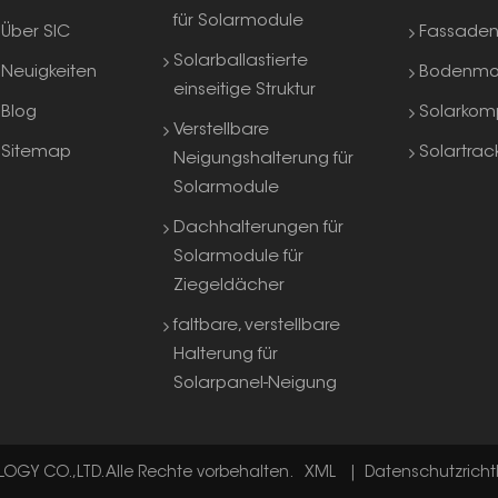
für Solarmodule
Über SIC
Fassade
Solarballastierte
Neuigkeiten
Bodenmo
einseitige Struktur
Blog
Solarkom
Verstellbare
Sitemap
Solartrac
Neigungshalterung für
Solarmodule
Dachhalterungen für
Solarmodule für
Ziegeldächer
faltbare, verstellbare
Halterung für
Solarpanel-Neigung
GY CO.,LTD. Alle Rechte vorbehalten.
XML
|
Datenschutzrichtl