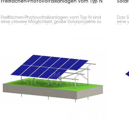
Freiflächen-Photovoltaikanlagen vom Typ N
Sola
Freiflächen-Photovoltaikanlagen vom Typ N sind
Das S
eine clevere Möglichkeit, große Solarprojekte zu
eine 
realisieren. Sie sind mit einer speziellen N-
Monta
förmigen Unterkonstruktion ausgestattet, die
Diese
extrem stabil und einfach zu montieren ist und
für G
hervorragend funktioniert.
schwi
ländl
netzu
Fläch