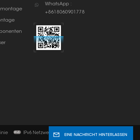
WhatsApp :
nmontage
+8618060901778
ntage
ponenten
ker
inie
IPv6 Netzwerk unterstützt
EINE NACHRICHT HINTERLASSEN