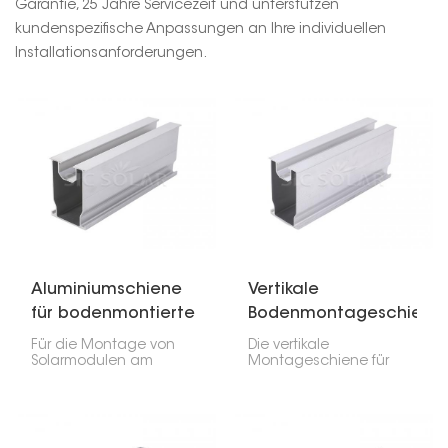
Garantie, 25 Jahre Servicezeit und unterstützen
kundenspezifische Anpassungen an Ihre individuellen
Installationsanforderungen.
Aluminiumschiene
Vertikale
für bodenmontierte
Bodenmontageschiene
Solarkomponenten
für Solarmodule
Für die Montage von
Die vertikale
Solarmodulen am
Montageschiene für
Boden sind
Solarmodule ist eine
Aluminiumschienen
robuste
unerlässlich. Sie sind
Strukturkomponente, die
robust und dennoch
speziell für die
leicht und tragen das
Unterstützung vertikal