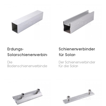
bodenmontierte
zum Verbinden zweier
Solarschienen
RV2-Erdungsschienen in
miteinander verbindet
einer Solaranlage. Er ist
und so für Stabilität und
aus Aluminium gefertigt,
einen geraden Sitz
robust, langlebig und
sorgt. Er hält Ihre
einfach zu montieren
Solarmodule
und eignet sich daher
ausgerichtet und sicher.
hervorragend zur
Befestigung von
Solarmodulen am
Boden.
Erdungs-
Schienenverbinder
Solarschienenverbinder
für Solar-
für RH1-Schiene
Bodenhalterungsschien
Die
Der Schienenverbinder
Bodenschienenverbinder
für die Solar-
für RH1-Solaranlagen
Bodenhalterung ist von
sind unerlässlich für die
entscheidender
sichere Verbindung der
Bedeutung. Er verbindet
einzelnen
zwei bodenmontierte
Schienenelemente. Sie
Solarschienenabschnitte
sorgen für Stabilität und
miteinander und sorgt
Festigkeit und
so für die Stabilität des
gewährleisten so, dass
gesamten Systems.
Ihre Solarmodule fest
Dieser Verbinder hält die
am Boden sitzen und
Solarmodule fest und