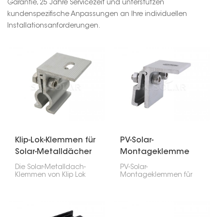
Garantie, 25 Jahre Servicezeit und unterstützen
kundenspezifische Anpassungen an Ihre individuellen
Installationsanforderungen.
Klip-Lok-Klemmen für
PV-Solar-
Solar-Metalldächer
Montageklemme
für Metalldächer
Die Solar-Metalldach-
PV-Solar-
Klemmen von Klip Lok
Montageklemmen für
sind Spezialteile, mit
Metalldächer eignen
denen Sie Solarmodule
sich hervorragend zur
auf Ihrem Klip-Lok-
Installation von
Metalldach montieren
Solarmodulen auf
können, ohne Löcher
Metalldächern, egal ob