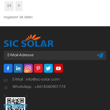
Diese Halterungen
werden an
24
Betonfundamenten
befestigt und bilden so
eine solide Basis für
Insgesamt
24
Seiten
Solarmodule.
E-Mail : info@sic-solar.com
WhatsApp : +8618060901778